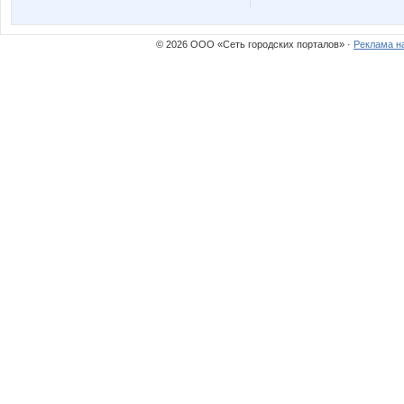
kattya
kys197
© 2026 ООО «Сеть городских порталов» ·
Реклама н
o_k
oliskaAv
striped snake
бэста
Анютка@
Башма
Крошка Мю
Кыся За