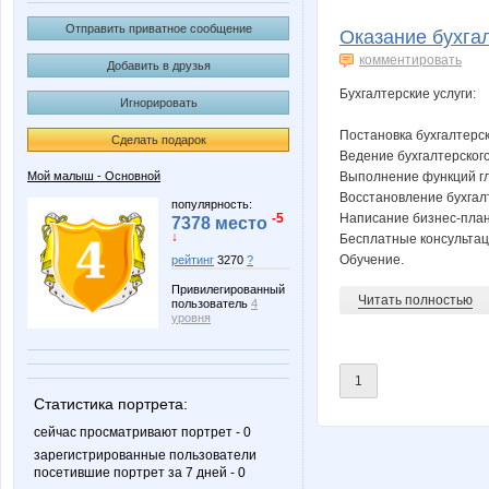
Erix
Fifo25
Отправить приватное сообщение
Оказание бухгал
комментировать
Добавить в друзья
Бухгалтерские услуги:
Игнорировать
Lenuik
Lia85
Постановка бухгалтерск
Сделать подарок
Ведение бухгалтерского
Мой малыш - Основной
Выполнение функций гла
Восстановление бухгалт
Morzhik
Narmebe
популярность:
-5
Написание бизнес-план
7378 место
↓
Бесплатные консультац
Обучение.
рейтинг
3270
?
Привилегированный
Читать полностью
Solar cell
Taisiya
пользователь
4
уровня
1
Zhanna2017
Zyxel
Статистика портрета:
сейчас просматривают портрет - 0
зарегистрированные пользователи
посетившие портрет за 7 дней - 0