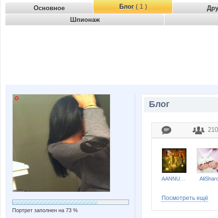
Блог
( 1 )
Основное
Др
Шпионаж
Блог
210
AANNUSHKA
AliShar
Посмотреть ещё
Портрет заполнен на 73 %